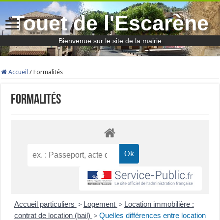
Touet de l'Escarène
Bienvenue sur le site de la mairie
Accueil
/
Formalités
Formalités
Accueil particuliers
Logement
Location immobilière :
>
>
contrat de location (bail)
Quelles différences entre location
>