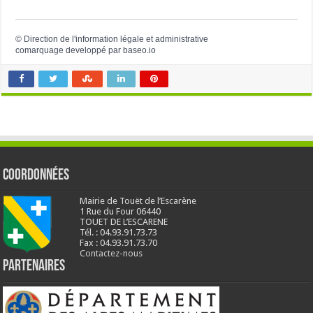
©
Direction de l'information légale et administrative
comarquage developpé par
baseo.io
Coordonnées
Mairie de Touët de l’Escarène
1 Rue du Four 06440
TOUET DE L’ESCARENE
Tél. : 04.93.91.73.73
Fax : 04.93.91.73.70
Contactez-nous
Partenaires