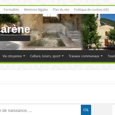
Formalités
Mentions légales
Plan du site
Politique de cookies (UE)
carène
Vie citoyenne
Culture, loisirs, sport
Travaux communaux
Tour