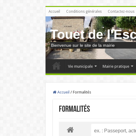
Accueil
Conditions générales
Contactez-nous
Touet de l'Es
Bienvenue sur le site de la mairie
Vie municipale
Mairie pratique
Accueil
/
Formalités
Formalités