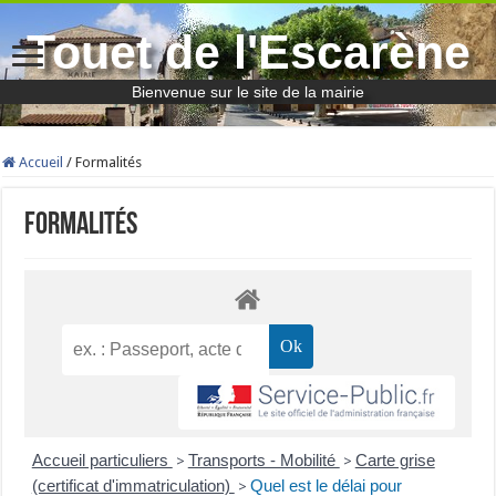
Touet de l'Escarène
Bienvenue sur le site de la mairie
Accueil
/
Formalités
Formalités
Accueil particuliers
Transports - Mobilité
Carte grise
>
>
(certificat d'immatriculation)
Quel est le délai pour
>