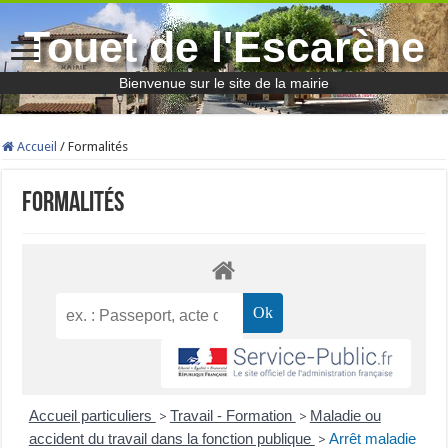
Touet de l'Escarène
Bienvenue sur le site de la mairie
Accueil
/
Formalités
Formalités
Accueil particuliers
Travail - Formation
Maladie ou
>
>
accident du travail dans la fonction publique
Arrêt maladie
>