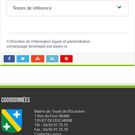
Textes de référence
©
Direction de l'information légale et administrative
comarquage developpé par
baseo.io
Coordonnées
Mairie de Touët de l’Escarène
1 Rue du Four 06440
TOUET DE L’ESCARENE
Tél. : 04.93.91.73.73
Fax : 04.93.91.73.70
Contactez-nous