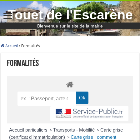
Touet de l'Escarène
Bienvenue sur le site de la mairie
Accueil
/
Formalités
Formalités
Accueil particuliers
Transports - Mobilité
Carte grise
>
>
(certificat d'immatriculation)
Carte grise : comment
>