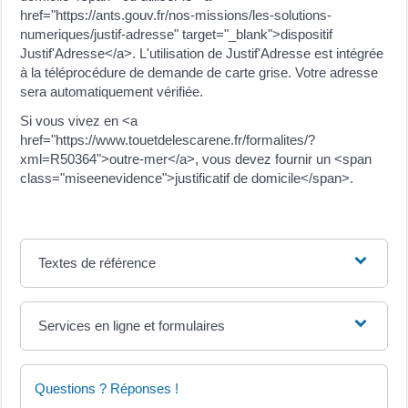
href="https://ants.gouv.fr/nos-missions/les-solutions-
numeriques/justif-adresse" target="_blank">dispositif
Justif'Adresse</a>. L'utilisation de Justif'Adresse est intégrée
à la téléprocédure de demande de carte grise. Votre adresse
sera automatiquement vérifiée.
Si vous vivez en <a
href="https://www.touetdelescarene.fr/formalites/?
xml=R50364">outre-mer</a>, vous devez fournir un <span
class="miseenevidence">justificatif de domicile</span>.
Textes de référence
Services en ligne et formulaires
Questions ? Réponses !