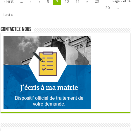
9
« First
...
«
7
8
10
11
»
20
Page 9 of 34
30
...
Last »
Contactez-nous