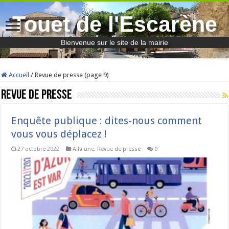
Touet de l'Escarène
Bienvenue sur le site de la mairie
Accueil
/
Revue de presse (page 9)
Revue de presse
Enquête publique : dites-nous comment
vous vous déplacez !
27 octobre 2022
A la une
,
Revue de presse
0