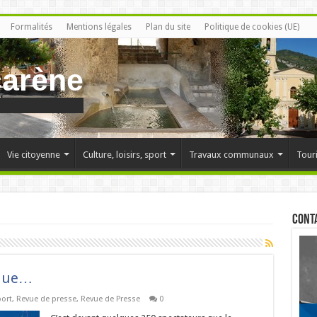
Formalités
Mentions légales
Plan du site
Politique de cookies (UE)
carène
Vie citoyenne
Culture, loisirs, sport
Travaux communaux
Tour
Cont
ique…
port
,
Revue de presse
,
Revue de Presse
0