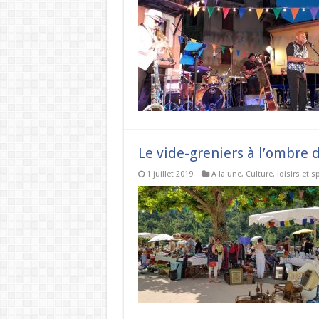
Le vide-greniers à l’ombre 
1 juillet 2019
A la une
,
Culture, loisirs et s