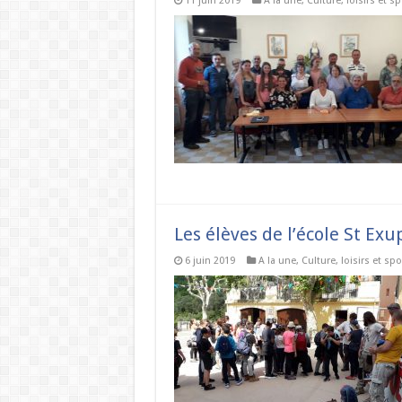
11 juin 2019
A la une
,
Culture, loisirs et sp
Les élèves de l’école St Ex
6 juin 2019
A la une
,
Culture, loisirs et spo