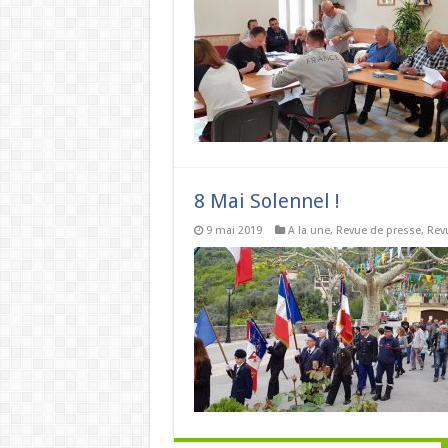
8 Mai Solennel !
9 mai 2019
A la une
,
Revue de presse
,
Rev