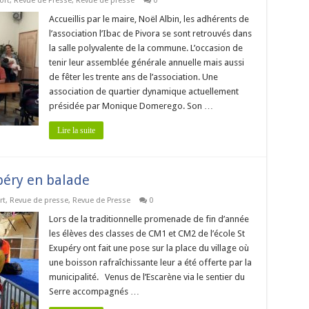
ort
,
Revue de Presse
,
Revue de presse
0
Accueillis par le maire, Noël Albin, les adhérents de
l’association l’Ibac de Pivora se sont retrouvés dans
la salle polyvalente de la commune. L’occasion de
tenir leur assemblée générale annuelle mais aussi
de fêter les trente ans de l’association. Une
association de quartier dynamique actuellement
présidée par Monique Domerego. Son …
Lire la suite
upéry en balade
rt
,
Revue de presse
,
Revue de Presse
0
Lors de la traditionnelle promenade de fin d’année
les élèves des classes de CM1 et CM2 de l’école St
Exupéry ont fait une pose sur la place du village où
une boisson rafraîchissante leur a été offerte par la
municipalité. Venus de l’Escarène via le sentier du
Serre accompagnés …