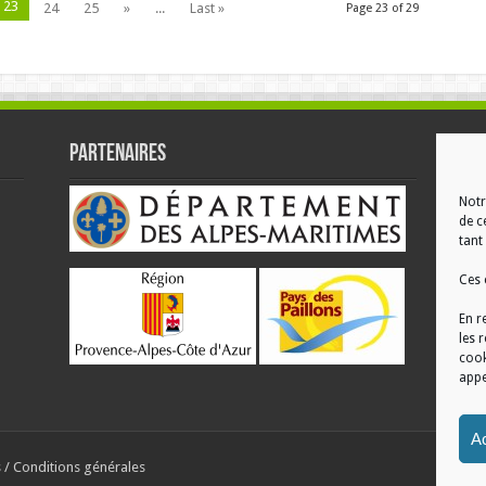
23
24
25
»
...
Last »
Page 23 of 29
Partenaires
RÉ
Notr
de c
tant 
Ces 
En r
les 
cook
appe
Ac
s
/
Conditions générales