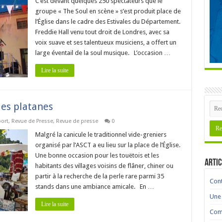
C’est devant quelques 250 spectateurs que le
groupe « The Soul en scène » s’est produit place de
l’Église dans le cadre des Estivales du Département.
Freddie Hall venu tout droit de Londres, avec sa
voix suave et ses talentueux musiciens, a offert un
large éventail de la soul musique. L’occasion …
Lire la suite
des platanes
port
,
Revue de Presse
,
Revue de presse
0
Malgré la canicule le traditionnel vide-greniers
organisé par l’ASCT a eu lieu sur la place de l’Église.
Une bonne occasion pour les touëtois et les
Artic
habitants des villages voisins de flâner, chiner ou
partir à la recherche de la perle rare parmi 35
Cont
stands dans une ambiance amicale. En …
Une 
Lire la suite
Comm