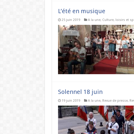
L’été en musique
25 juin 2019
A la une
,
Culture, loisirs et sp
Solennel 18 juin
19 juin 2019
A la une
,
Revue de presse
,
Re