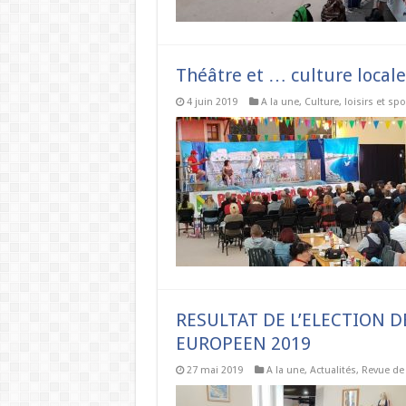
Théâtre et … culture locale 
4 juin 2019
A la une
,
Culture, loisirs et spo
RESULTAT DE L’ELECTION 
EUROPEEN 2019
27 mai 2019
A la une
,
Actualités
,
Revue de