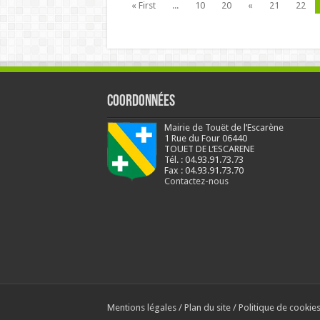
« First
...
10
20
«
21
22
Coordonnées
Mairie de Touët de l’Escarène
1 Rue du Four 06440
TOUET DE L’ESCARENE
Tél. : 04.93.91.73.73
Fax : 04.93.91.73.70
Contactez-nous
Mentions légales
/
Plan du site
/
Politique de cookie