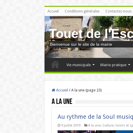
Accueil
Conditions générales
Contactez-nous
Touet de l'Es
Bienvenue sur le site de la mairie
Vie municipale
Mairie pratique
Accueil
/
A la une (page 23)
A la une
Au rythme de la Soul mus
9 juillet 2019
A la une
,
Culture, loisirs et s