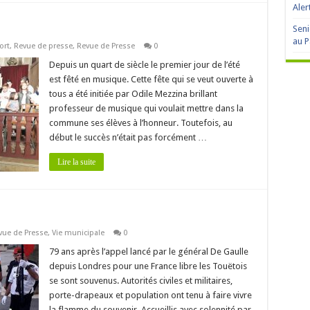
Aler
Seni
au P
ort
,
Revue de presse
,
Revue de Presse
0
Depuis un quart de siècle le premier jour de l’été
est fêté en musique. Cette fête qui se veut ouverte à
tous a été initiée par Odile Mezzina brillant
professeur de musique qui voulait mettre dans la
commune ses élèves à l’honneur. Toutefois, au
début le succès n’était pas forcément …
Lire la suite
vue de Presse
,
Vie municipale
0
79 ans après l’appel lancé par le général De Gaulle
depuis Londres pour une France libre les Touëtois
se sont souvenus. Autorités civiles et militaires,
porte-drapeaux et population ont tenu à faire vivre
la flamme du souvenir. Accueillis avec solennité par