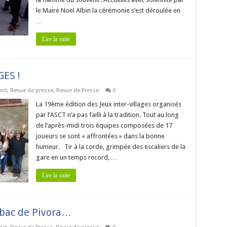
le Maire Noël Albin la cérémonie s’est déroulée en
…
Lire la suite
ES !
ort
,
Revue de presse
,
Revue de Presse
0
La 19ème édition des Jeux inter-villages organisés
par l’ASCT n’a pas failli à la tradition. Tout au long
de l’après-midi trois équipes composées de 17
joueurs se sont « affrontées » dans la bonne
humeur. Tir à la corde, grimpée des escaliers de la
gare en un temps record, …
Lire la suite
 Ibac de Pivora…