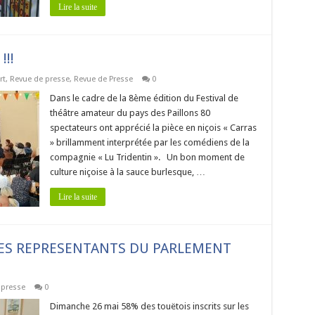
Lire la suite
!!!
rt
,
Revue de presse
,
Revue de Presse
0
Dans le cadre de la 8ème édition du Festival de
théâtre amateur du pays des Paillons 80
spectateurs ont apprécié la pièce en niçois « Carras
» brillamment interprétée par les comédiens de la
compagnie « Lu Tridentin ». Un bon moment de
culture niçoise à la sauce burlesque, …
Lire la suite
DES REPRESENTANTS DU PARLEMENT
 presse
0
Dimanche 26 mai 58% des touëtois inscrits sur les