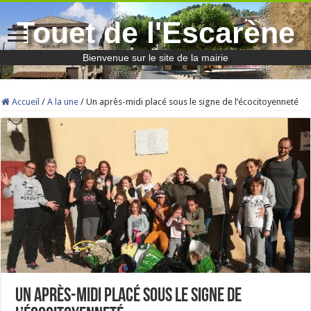
Touet de l'Escarène
Bienvenue sur le site de la mairie
Accueil
/
A la une
/
Un après-midi placé sous le signe de l’écocitoyenneté
Un après-midi placé sous le signe de