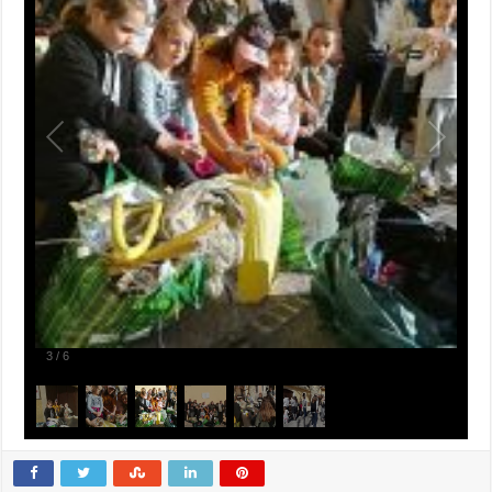
3
/
6