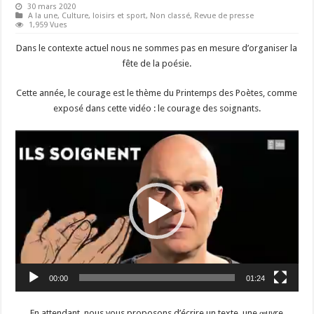
30 mars 2020
A la une
,
Culture, loisirs et sport
,
Non classé
,
Revue de presse
1,959 Vues
Dans le contexte actuel nous ne sommes pas en mesure d’organiser la
fête de la poésie.
Cette année, le courage est le thème du Printemps des Poètes, comme
exposé dans cette vidéo : le courage des soignants.
Lecteur
vidéo
00:00
01:24
En attendant, nous vous proposons d’écrire un texte, une œuvre