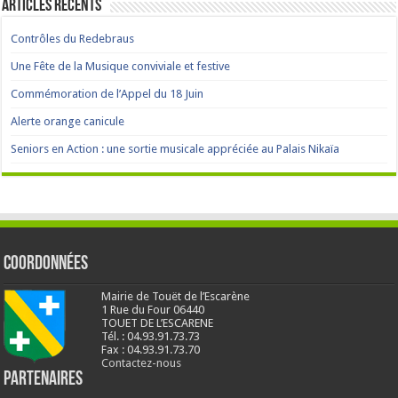
Articles récents
Contrôles du Redebraus
Une Fête de la Musique conviviale et festive
Commémoration de l’Appel du 18 Juin
Alerte orange canicule
Seniors en Action : une sortie musicale appréciée au Palais Nikaïa
Coordonnées
Mairie de Touët de l’Escarène
1 Rue du Four 06440
TOUET DE L’ESCARENE
Tél. : 04.93.91.73.73
Fax : 04.93.91.73.70
Contactez-nous
Partenaires