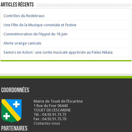
Articles récents
Contrôles du Redebraus
Une Fête de la Musique conviviale et festive
Commémoration de l’Appel du 18 Juin
Alerte orange canicule
Seniors en Action : une sortie musicale appréciée au Palais Nikaïa
Coordonnées
Mairie de Touët de l’Escarène
1 Rue du Four 06440
TOUET DE L’ESCARENE
Tél. : 04.93.91.73.73
Fax : 04.93.91.73.70
Contactez-nous
Partenaires