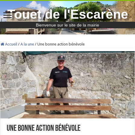
Touet de l'Escarène
Bienvenue sur le site de la mairie
Accueil
/
A la une
/
Une bonne action bénévole
Une bonne action bénévole