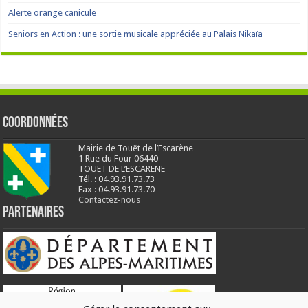
Alerte orange canicule
Seniors en Action : une sortie musicale appréciée au Palais Nikaïa
Coordonnées
Mairie de Touët de l’Escarène
1 Rue du Four 06440
TOUET DE L’ESCARENE
Tél. : 04.93.91.73.73
Fax : 04.93.91.73.70
Contactez-nous
Partenaires