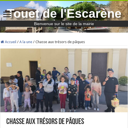
Touet de l'Escarène
Bienvenue sur le site de la mairie
Accueil
/
A la une
/
Chasse aux trésors de pâques
Chasse aux trésors de pâques