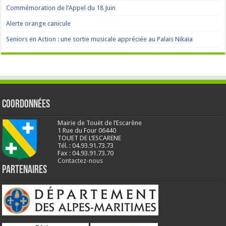
Commémoration de l’Appel du 18 Juin
Alerte orange canicule
Seniors en Action : une sortie musicale appréciée au Palais Nikaïa
Coordonnées
Mairie de Touët de l’Escarène
1 Rue du Four 06440
TOUET DE L’ESCARENE
Tél. : 04.93.91.73.73
Fax : 04.93.91.73.70
Contactez-nous
Partenaires