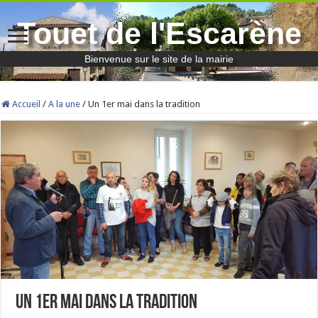
Touet de l'Escarène
Bienvenue sur le site de la mairie
Accueil
/
A la une
/
Un 1er mai dans la tradition
Un 1er mai dans la tradition