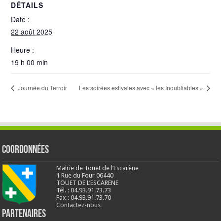
DÉTAILS
Date :
22 août 2025
Heure :
19 h 00 min
Journée du Terroir
Les soirées estivales avec « les Inoubliables »
Coordonnées
Mairie de Touët de l’Escarène
1 Rue du Four 06440
TOUET DE L’ESCARENE
Tél. : 04.93.91.73.73
Fax : 04.93.91.73.70
Contactez-nous
Partenaires