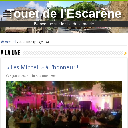
Touet de l'Escarène
Bienvenue sur le site de la mairie
Accueil
/
A la une (page 14)
A la une
« Les Michel » à l’honneur !
5 juillet 2022
A la une
0