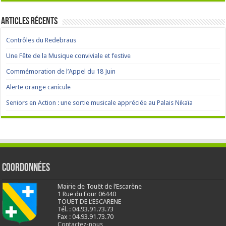
Articles récents
Contrôles du Redebraus
Une Fête de la Musique conviviale et festive
Commémoration de l’Appel du 18 Juin
Alerte orange canicule
Seniors en Action : une sortie musicale appréciée au Palais Nikaïa
Coordonnées
Mairie de Touët de l’Escarène
1 Rue du Four 06440
TOUET DE L’ESCARENE
Tél. : 04.93.91.73.73
Fax : 04.93.91.73.70
Contactez-nous