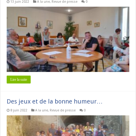
13 juin 2022
A la une
,
Revue de presse
0
Lire la suite
Des jeux et de la bonne humeur…
8 juin 2022
A la une
,
Revue de presse
0