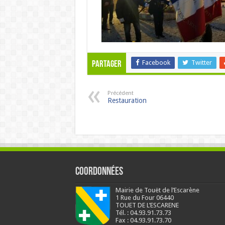
Facebook
Twitter
Partager
Précédent
Restauration
Coordonnées
Mairie de Touët de l’Escarène
1 Rue du Four 06440
TOUET DE L’ESCARENE
Tél. : 04.93.91.73.73
Fax : 04.93.91.73.70