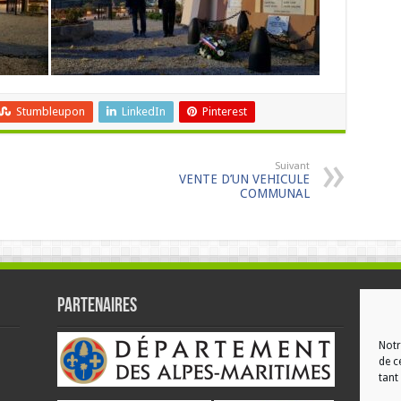
Stumbleupon
LinkedIn
Pinterest
Suivant
VENTE D’UN VEHICULE
COMMUNAL
Partenaires
RÉ
Notr
de c
tant 