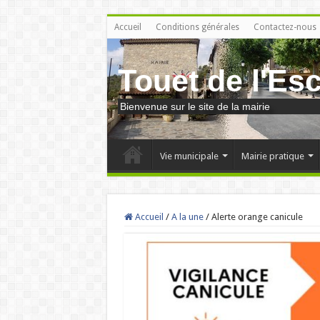
Accueil
Conditions générales
Contactez-nous
Touet de l'Es
Bienvenue sur le site de la mairie
Vie municipale
Mairie pratique
Accueil
/
A la une
/
Alerte orange canicule