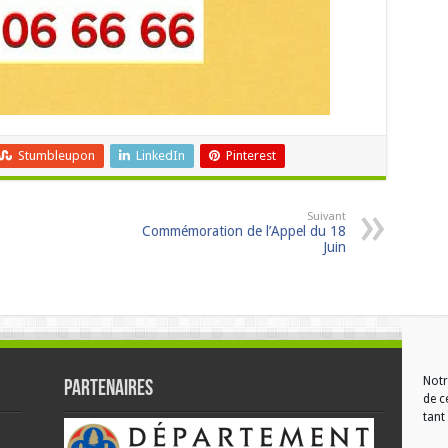
Stumbleupon
LinkedIn
Pinterest
Suivant
Commémoration de l’Appel du 18
Juin
Notr
Partenaires
RÉ
de c
tant 