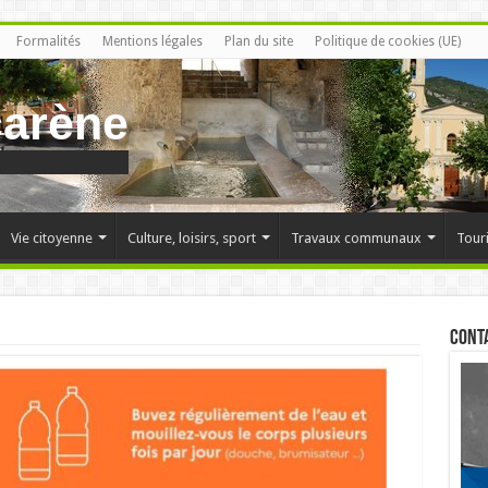
Formalités
Mentions légales
Plan du site
Politique de cookies (UE)
carène
Vie citoyenne
Culture, loisirs, sport
Travaux communaux
Tour
Cont