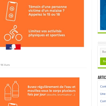
196 Vues
Artic
Cont
Une 
Comm