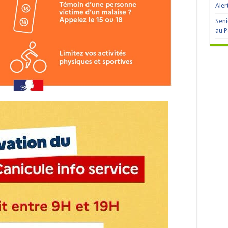
Aler
Seni
au P