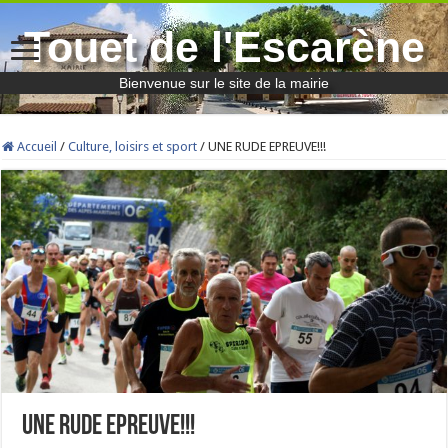
Touet de l'Escarène
Bienvenue sur le site de la mairie
Accueil
/
Culture, loisirs et sport
/
UNE RUDE EPREUVE!!!
UNE RUDE EPREUVE!!!