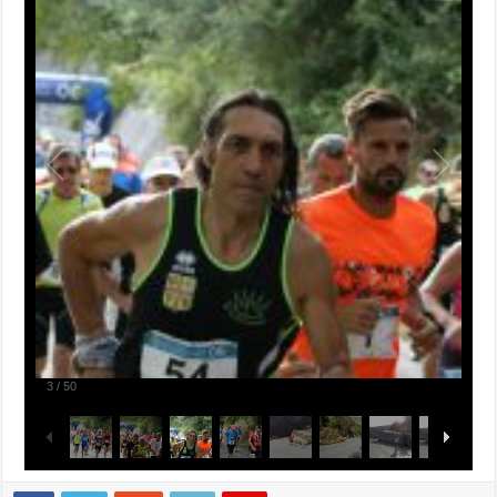
3
/
50