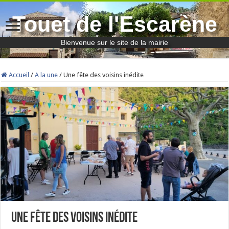
Touet de l'Escarène
Bienvenue sur le site de la mairie
Accueil
/
A la une
/
Une fête des voisins inédite
Une fête des voisins inédite