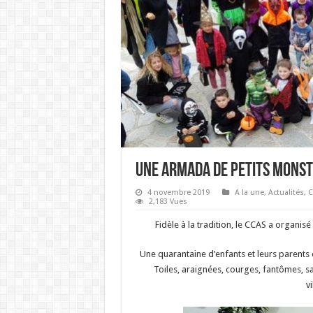
UNE ARMADA DE PETITS MONS
4 novembre 2019
A la une
,
Actualités
,
C
2,183 Vues
Fidèle à la tradition, le CCAS a organis
Une quarantaine d’enfants et leurs parents o
Toiles, araignées, courges, fantômes, sa
v