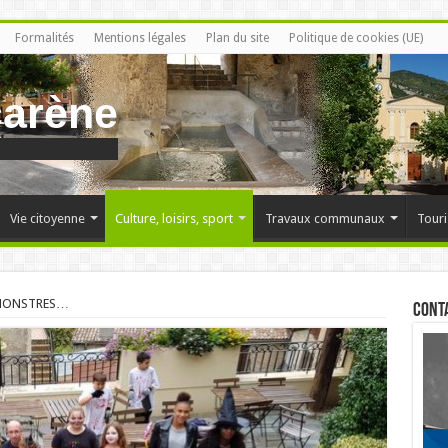
Formalités
Mentions légales
Plan du site
Politique de cookies (UE)
carène
Vie citoyenne
Culture, loisirs, sport
Travaux communaux
Touri
 MONSTRES…
Cont