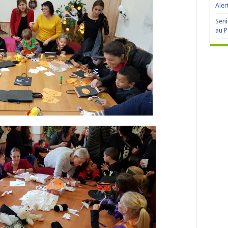
Aler
Seni
au P