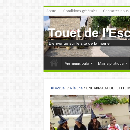
Accueil
Conditions générales
Contactez-nous
Touet de l'Es
Bienvenue sur le site de la mairie
Vie municipale
Mairie pratique
Accueil
/
A la une
/
UNE ARMADA DE PETITS