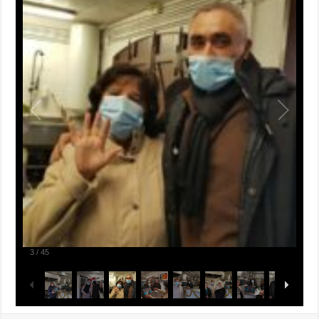
3
/
45