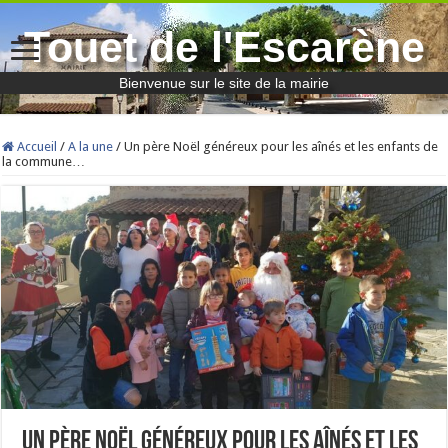
Touet de l'Escarène
Bienvenue sur le site de la mairie
Accueil
/
A la une
/
Un père Noël généreux pour les aînés et les enfants de
la commune…
Un père Noël généreux pour les aînés et les