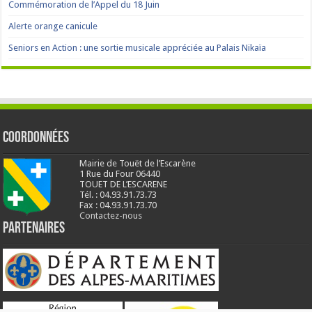
Commémoration de l’Appel du 18 Juin
Alerte orange canicule
Seniors en Action : une sortie musicale appréciée au Palais Nikaïa
Coordonnées
Mairie de Touët de l’Escarène
1 Rue du Four 06440
TOUET DE L’ESCARENE
Tél. : 04.93.91.73.73
Fax : 04.93.91.73.70
Contactez-nous
Partenaires