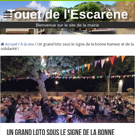
Touet de l'Escarène
Bienvenue sur le site de la mairie
Accueil
/
A la une
/
Un grand loto sous le signe de la bonne humeur et de la
solidarité !
Un grand loto sous le signe de la bonne