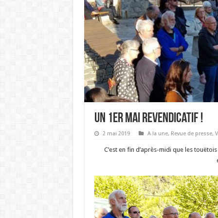
Un 1er mai revendicatif !
2 mai 2019
A la une
,
Revue de presse
,
V
C’est en fin d’après-midi que les touëtoi