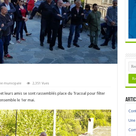
ie municipale
2,351 Vues
s et leurs amis se sont rassemblés place du Tracoal pour fêter
Artic
ensemble le 1er mai.
Cont
Une 
Comm