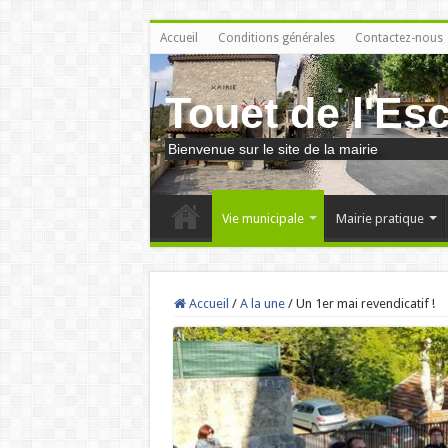
Accueil
Conditions générales
Contactez-nous
Touet de l'Es
Bienvenue sur le site de la mairie
Vie municipale
Mairie pratique
Accueil
/
A la une
/
Un 1er mai revendicatif !