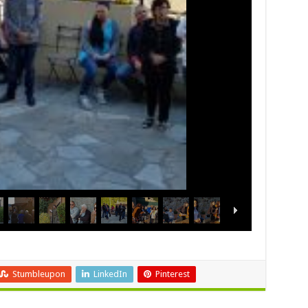
Stumbleupon
LinkedIn
Pinterest