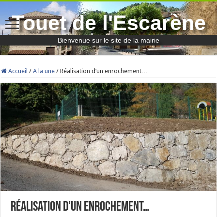
Touet de l'Escarène
Bienvenue sur le site de la mairie
Accueil
/
A la une
/
Réalisation d’un enrochement…
Réalisation d’un enrochement…