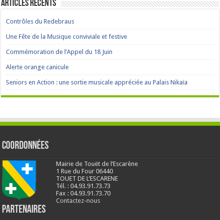
Articles récents
Contrôles du Redebraus
Une Fête de la Musique conviviale et festive
Commémoration de l’Appel du 18 Juin
Alerte orange canicule
Seniors en Action : une sortie musicale appréciée au Palais Nikaïa
Coordonnées
Mairie de Touët de l’Escarène
1 Rue du Four 06440
TOUET DE L’ESCARENE
Tél. : 04.93.91.73.73
Fax : 04.93.91.73.70
Contactez-nous
Partenaires