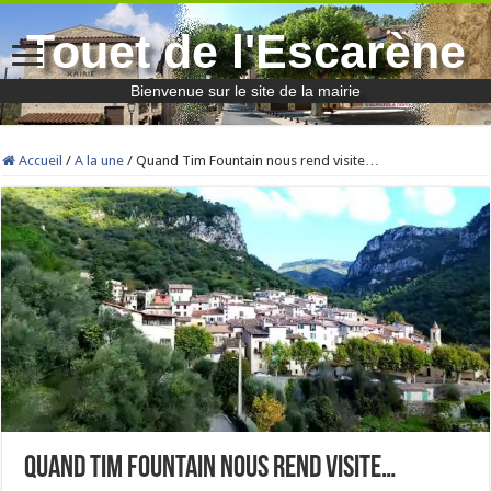
Touet de l'Escarène
Bienvenue sur le site de la mairie
Accueil
/
A la une
/
Quand Tim Fountain nous rend visite…
Quand Tim Fountain nous rend visite…