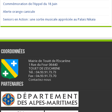
Commémoration de l’Appel du 18 Juin
Alerte orange canicule
Seniors en Action : une sortie musicale appréciée au Palais Nikaïa
Coordonnées
Mairie de Touët de l’Escarène
1 Rue du Four 06440
TOUET DE L’ESCARENE
Tél. : 04.93.91.73.73
Fax : 04.93.91.73.70
Contactez-nous
Partenaires