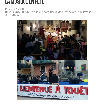
LA MUSIQUE EN FETE
25 juin 2018
A la une
,
Culture, loisirs et sport
,
Revue de presse
,
Revue de Presse
2,785 Vues