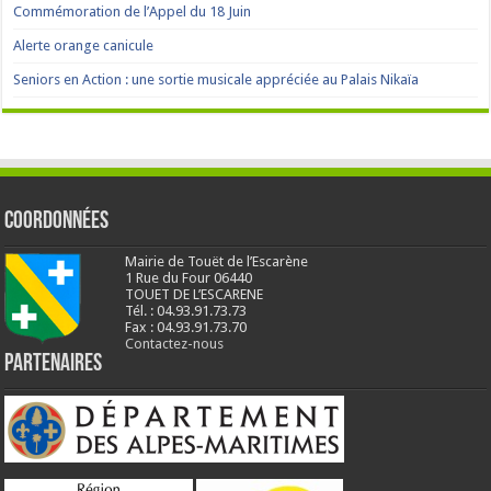
Commémoration de l’Appel du 18 Juin
Alerte orange canicule
Seniors en Action : une sortie musicale appréciée au Palais Nikaïa
Coordonnées
Mairie de Touët de l’Escarène
1 Rue du Four 06440
TOUET DE L’ESCARENE
Tél. : 04.93.91.73.73
Fax : 04.93.91.73.70
Contactez-nous
Partenaires