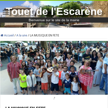
Touet de l'Escarène
Bienvenue sur le site de la mairie
Accueil
/
A la une
/
LA MUSIQUE EN FETE
?