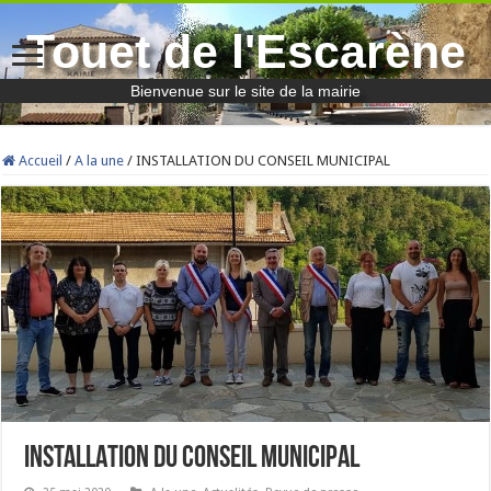
Touet de l'Escarène
Bienvenue sur le site de la mairie
Accueil
/
A la une
/
INSTALLATION DU CONSEIL MUNICIPAL
INSTALLATION DU CONSEIL MUNICIPAL