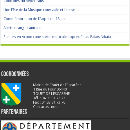
Contrôles du Redebraus
Une Fête de la Musique conviviale et festive
Commémoration de l’Appel du 18 Juin
Alerte orange canicule
Seniors en Action : une sortie musicale appréciée au Palais Nikaïa
Coordonnées
Mairie de Touët de l’Escarène
1 Rue du Four 06440
TOUET DE L’ESCARENE
Tél. : 04.93.91.73.73
Fax : 04.93.91.73.70
Contactez-nous
Partenaires