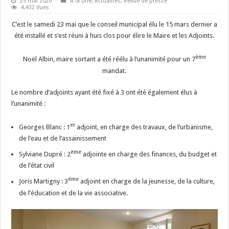
25 mai 2020
A la une
,
Actualités
,
Revue de presse
4,432 Vues
C’est le samedi 23 mai que le conseil municipal élu le 15 mars dernier a
été installé et s’est réuni à huis clos pour élire le Maire et les Adjoints.
ème
Noël Albin, maire sortant a été réélu à l’unanimité pour un 7
mandat.
Le nombre d’adjoints ayant été fixé à 3 ont été également élus à
l’unanimité :
er
Georges Blanc : 1
adjoint, en charge des travaux, de l’urbanisme,
de l’eau et de l’assainissement
ème
Sylviane Dupré : 2
adjointe en charge des finances, du budget et
de l’état civil
ème
Joris Martigny : 3
adjoint en charge de la jeunesse, de la culture,
de l’éducation et de la vie associative.