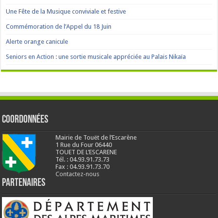
Une Fête de la Musique conviviale et festive
Commémoration de l’Appel du 18 Juin
Alerte orange canicule
Seniors en Action : une sortie musicale appréciée au Palais Nikaïa
Coordonnées
Mairie de Touët de l’Escarène
1 Rue du Four 06440
TOUET DE L’ESCARENE
Tél. : 04.93.91.73.73
Fax : 04.93.91.73.70
Contactez-nous
Partenaires