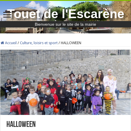
Touet de l'Escarène
Bienvenue sur le site de la mairie
Accueil
/
Culture, loisirs et sport
/
HALLOWEEN
HALLOWEEN