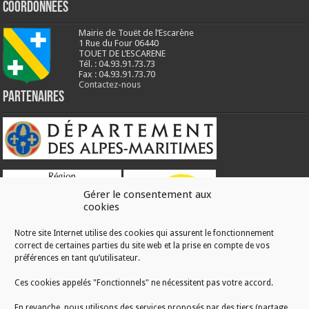
Coordonnées
Mairie de Touët de l’Escarène
1 Rue du Four 06440
TOUET DE L’ESCARENE
Tél. : 04.93.91.73.73
Fax : 04.93.91.73.70
Contactez-nous
Partenaires
Gérer le consentement aux
cookies
Notre site Internet utilise des cookies qui assurent le fonctionnement
correct de certaines parties du site web et la prise en compte de vos
RÉALISATION
préférences en tant qu’utilisateur.
Ces cookies appelés "Fonctionnels" ne nécessitent pas votre accord.
En revanche, nous utilisons des services proposés par des tiers (partage