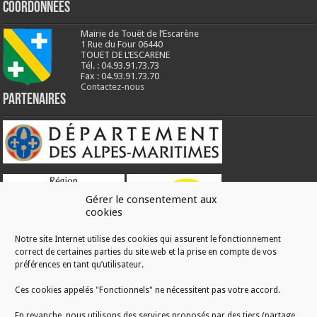
Coordonnées
Mairie de Touët de l’Escarène
1 Rue du Four 06440
TOUET DE L’ESCARENE
Tél. : 04.93.91.73.73
Fax : 04.93.91.73.70
Contactez-nous
Partenaires
Gérer le consentement aux
cookies
Notre site Internet utilise des cookies qui assurent le fonctionnement
correct de certaines parties du site web et la prise en compte de vos
RÉALISATION
préférences en tant qu’utilisateur.
Ces cookies appelés "Fonctionnels" ne nécessitent pas votre accord.
En revanche, nous utilisons des services proposés par des tiers (partage