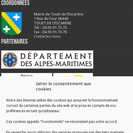
Coordonnées
Mairie de Touët de l’Escarène
1 Rue du Four 06440
TOUET DE L’ESCARENE
Tél. : 04.93.91.73.73
Fax : 04.93.91.73.70
Contactez-nous
Partenaires
Gérer le consentement aux
cookies
Notre site Internet utilise des cookies qui assurent le fonctionnement
correct de certaines parties du site web et la prise en compte de vos
RÉALISATION
préférences en tant qu’utilisateur.
Ces cookies appelés "Fonctionnels" ne nécessitent pas votre accord.
En revanche, nous utilisons des services proposés par des tiers (partage