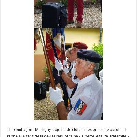
Il revint à Joris Martigny, adjoint, de clôturer les prises de paroles. Il
rappela le sens de la devise républicaine « Liberté, égalité, fraternité ».