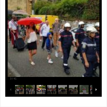
3
/
41