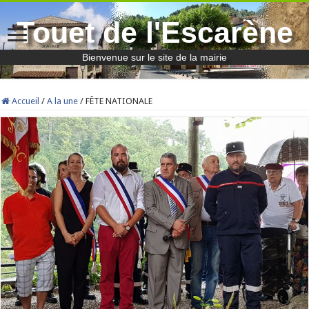
Touet de l'Escarène
Bienvenue sur le site de la mairie
Accueil
/
A la une
/
FÊTE NATIONALE