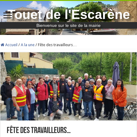
Touet de l'Escarène
Bienvenue sur le site de la mairie
Accueil
/
A la une
/
Fête des travailleurs…
Fête des travailleurs…