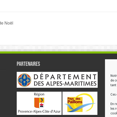
de Noël
Partenaires
RÉ
Notr
de c
tant 
Ces 
En r
les 
cook