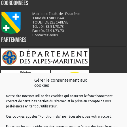
Coordonnées
Mairie de Touët de l’Escarène
1 Rue du Four 06440
TOUET DE L’ESCARENE
Tél. : 04.93.91.73.73
Fax : 04.93.91.73.70
Contactez-nous
Partenaires
Gérer le consentement aux
cookies
Notre site Internet utilise des cookies qui assurent le fonctionnement
correct de certaines parties du site web et la prise en compte de vos
RÉALISATION
préférences en tant qu’utilisateur.
Ces cookies appelés "Fonctionnels" ne nécessitent pas votre accord.
En revanche, nous utilisons des services proposés par des tiers (partage