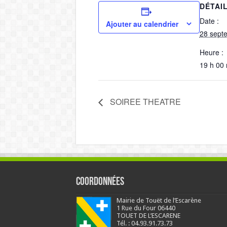
DÉTAI
Date :
Ajouter au calendrier
28 sept
Heure :
19 h 00 
SOIREE THEATRE
Coordonnées
Mairie de Touët de l’Escarène
1 Rue du Four 06440
TOUET DE L’ESCARENE
Tél. : 04.93.91.73.73