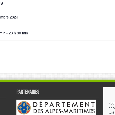
LS
embre 2024
min - 23 h 30 min
Partenaires
RÉ
Notr
de c
tant 