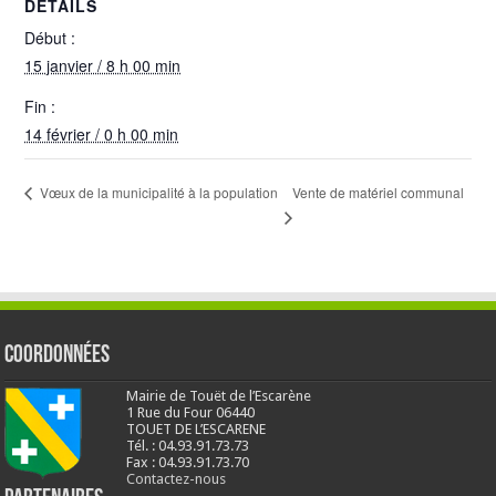
DÉTAILS
Début :
15 janvier / 8 h 00 min
Fin :
14 février / 0 h 00 min
Vente de matériel communal
Vœux de la municipalité à la population
Coordonnées
Mairie de Touët de l’Escarène
1 Rue du Four 06440
TOUET DE L’ESCARENE
Tél. : 04.93.91.73.73
Fax : 04.93.91.73.70
Contactez-nous