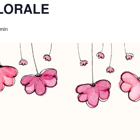
LORALE
 min