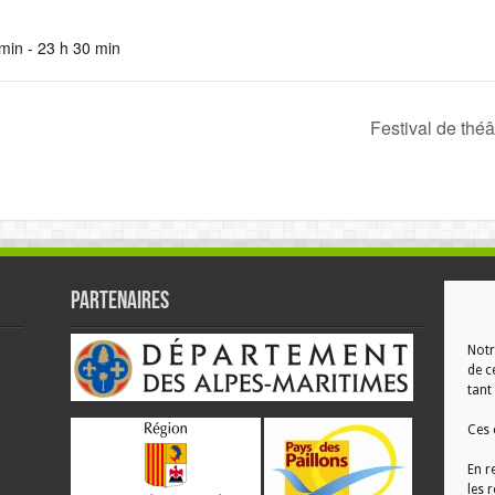
min - 23 h 30 min
Festival de thé
Partenaires
RÉ
Notr
de c
tant 
Ces 
En r
les 