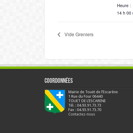
Heure :
14 h 00 
Vide Greniers
Coordonnées
Mairie de Touët de l’Escarène
1 Rue du Four 06440
TOUET DE L’ESCARENE
Tél. : 04.93.91.73.73
Fax : 04.93.91.73.70
Contactez-nous