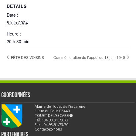
DÉTAILS
Date :
8 juin 2024
Heure :
20 h 30 min
FÊTE DES VOISINS
Commémoration de l’appel du 18 juin 1940
Coordonnées
Mairie de Touët de l’Escarène
1 Rue du Four 06440
TOUET DE L’ESCARENE
Tél. : 04.93.91.73.73
Fax : 04.93.91.73.70
Contactez-nous
Partenaires