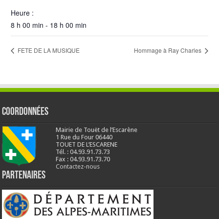
Heure :
8 h 00 min - 18 h 00 min
FETE DE LA MUSIQUE
Hommage à Ray Charles
Coordonnées
Mairie de Touët de l’Escarène
1 Rue du Four 06440
TOUET DE L’ESCARENE
Tél. : 04.93.91.73.73
Fax : 04.93.91.73.70
Contactez-nous
Partenaires