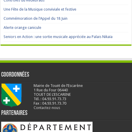
Contrôles du Redebraus
Une Fête de la Musique conviviale et festive
Commémoration de l’Appel du 18 Juin
Alerte orange canicule
Seniors en Action : une sortie musicale appréciée au Palais Nikaïa
Coordonnées
Mairie de Touët de l’Escarène
1 Rue du Four 06440
TOUET DE L’ESCARENE
Tél. : 04.93.91.73.73
Fax : 04.93.91.73.70
Contactez-nous
Partenaires