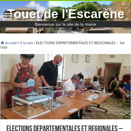
Touet de l'Escarène
Bienvenue sur le site de la mairie
Accueil
/
A la une
/
ELECTIONS DEPARTEMENTALES ET REGIONALES – 1er
tour
ELECTIONS DEPARTEMENTALES ET REGIONALES –