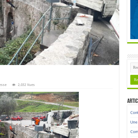
esse
2,032 Vues
Artic
Cont
Une 
Comm