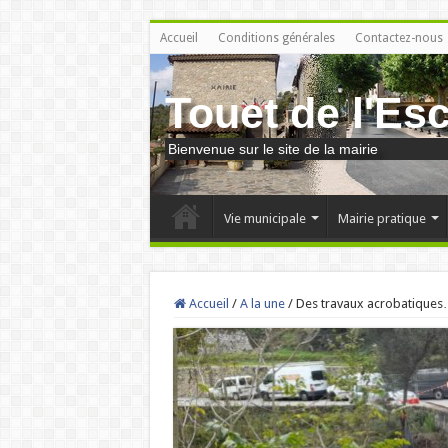
Accueil
Conditions générales
Contactez-nous
Touet de l'Es
Bienvenue sur le site de la mairie
Vie municipale
Mairie pratique
Accueil
/
A la une
/
Des travaux acrobatique