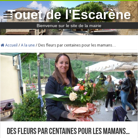
Touet de l'Escarène
Bienvenue sur le site de la mairie
Accueil
/
A la une
/
Des fleurs par centaines pour les mamans…
Des fleurs par centaines pour les mamans…