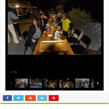
4
/
80