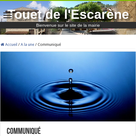
Touet de l'Escarène
Bienvenue sur le site de la mairie
Accueil
/
A la une
/
Communiqué
Communiqué