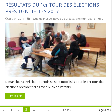
RÉSULTATS DU 1er TOUR DES ÉLECTIONS
PRÉSIDENTIELLES 2017
28 avril 2017
Revue de Presse
,
Revue de presse
,
Vie municipale
0
Dimanche 23 avril, les Touëtois se sont mobilisés pour le 1er tour des
élections présidentielles avec 85 % de votants.
Lire la suite
3
«
1
2
4
5
»
...
Last »
Page 3 of 6