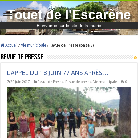
Touet de l'Escarène
Bienvenue sur le site de la mairie
Accueil
/
Vie municipale
/
Revue de Presse (page 3)
Revue de Presse
L’APPEL DU 18 JUIN 77 ANS APRÈS…
20 juin 2017
Revue de Presse
,
Revue de presse
,
Vie municipale
0