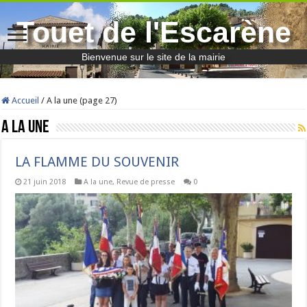
Touet de l'Escarène
Bienvenue sur le site de la mairie
Accueil
/
A la une (page 27)
A la une
LA FLAMME DU SOUVENIR
21 juin 2018
A la une
,
Revue de presse
0