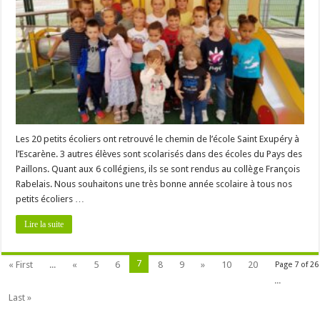
Les 20 petits écoliers ont retrouvé le chemin de l’école Saint Exupéry à
l’Escarène. 3 autres élèves sont scolarisés dans des écoles du Pays des
Paillons. Quant aux 6 collégiens, ils se sont rendus au collège François
Rabelais. Nous souhaitons une très bonne année scolaire à tous nos
petits écoliers …
Lire la suite
7
« First
...
«
5
6
8
9
»
10
20
Page 7 of 26
...
Last »