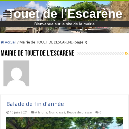
Touet de l'Escarène
Bienvenue sur le site de la mairie
Accueil
/
Mairie de TOUET DE L'ESCARENE (page 7)
Mairie de TOUET DE L'ESCARENE
Balade de fin d’année
15 juin 2021
A la une
,
Non classé
,
Revue de presse
0